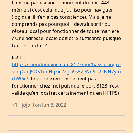
Il ne me parle a aucun moment du port 443
même si c’est celui que j’utilise pour naviguer
(logique, il n’en a pas conscience). Mais je ne
comprends pas pourquoi il devrait sortir du
réseau local pour fonctionner de toute manière
? Une adresse locale doit être suffisante puisque
tout est inclus ?
EDIT :
https://mondomaine.com:8123/api/hassio_ingre
ss/qG_eJSO51uoHqkxiZzgzi9s5ZeNn5CVxBJH7ym
rhW6c/
de votre exemple ne peut pas
fonctionner chez moi puisque le port 8123 n’est
valide qu’en local (et certainement qu’en HTTPS)
+1
jojolll
on
Jun 8, 2022